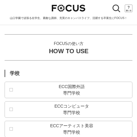
toggle
navigation
山口学園で頑張る在学生、素敵な講師、充実のキャンパスライフ、活躍する卒業生にFOCUS！
FOCUSの使い方
HOW TO USE
学校
ECC国際外語
専門学校
ECCコンピュータ
専門学校
ECCアーティスト美容
専門学校