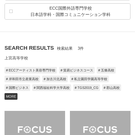
ECC国際外語専門学校
日本語学科・
国際コミュニケーション学科
SEARCH RESULTS
検索結果 3件
上宮高等学校
# ECCアーティスト美容専門学校
# 貿易ビジネスコース
# 五條高校
# 岸和田市立産業高校
# 加古川北高校
# 私立園田学園高等学校
# 国際ビジネス
# 関西福祉科学大学高校
# TGS2019_CG
# 郡山高校
MORE