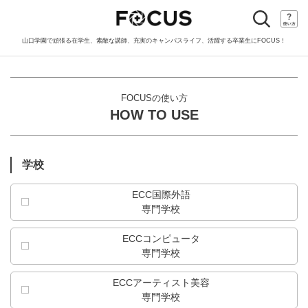
toggle
navigation
山口学園で頑張る在学生、素敵な講師、充実のキャンパスライフ、活躍する卒業生にFOCUS！
FOCUSの使い方
HOW TO USE
学校
ECC国際外語
専門学校
ECCコンピュータ
専門学校
ECCアーティスト美容
専門学校