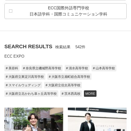
ECC国際外語専門学校
日本語学科・
国際コミュニケーション学科
SEARCH RESULTS
検索結果 542件
ECC EXPO
# 美容科
# 奈良県立磯城野高等学校
# 清水高等学校
# 山本高等学校
# 大阪府立東淀川高等学校
# 大阪市立扇町総合高等学校
# スマイルウェディング
# 大阪府立伯太高等学校
# 大阪府立北かわち皐ヶ丘高等学校
# 茨木西高校
MORE