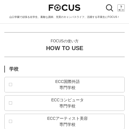
toggle
navigation
山口学園で頑張る在学生、素敵な講師、充実のキャンパスライフ、活躍する卒業生にFOCUS！
FOCUSの使い方
HOW TO USE
学校
ECC国際外語
専門学校
ECCコンピュータ
専門学校
ECCアーティスト美容
専門学校