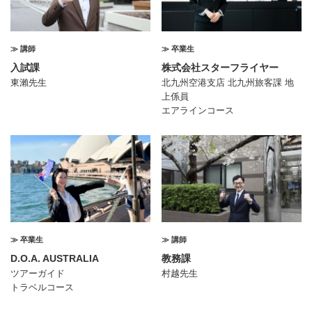
≫ 講師
≫ 卒業生
入試課
株式会社スターフライヤー
東瀨先生
北九州空港支店 北九州旅客課 地
上係員
エアラインコース
≫ 卒業生
≫ 講師
D.O.A. AUSTRALIA
教務課
ツアーガイド
村越先生
トラベルコース