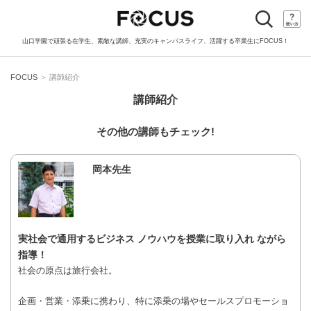
toggle
navigation
山口学園で頑張る在学生、素敵な講師、充実のキャンパスライフ、活躍する卒業生にFOCUS！
FOCUS
＞ 講師紹介
講師紹介
その他の講師もチェック!
岡本先生
実社会で通用するビジネス ノウハウを授業に取り入れ ながら
指導！
社会の原点は旅行会社。
企画・営業・添乗に携わり、特に添乗の場やセールスプロモーショ