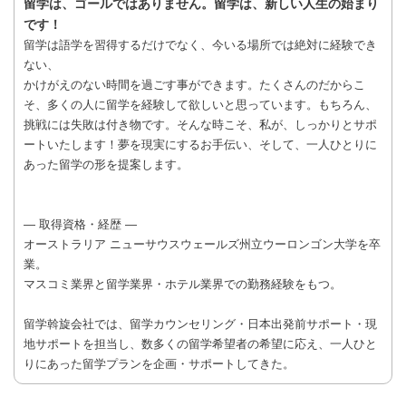
留学は、ゴールではありません。留学は、新しい人生の始まり
です！
留学は語学を習得するだけでなく、今いる場所では絶対に経験でき
ない、
かけがえのない時間を過ごす事ができます。たくさんのだからこ
そ、多くの人に留学を経験して欲しいと思っています。もちろん、
挑戦には失敗は付き物です。そんな時こそ、私が、しっかりとサポ
ートいたします！夢を現実にするお手伝い、そして、一人ひとりに
あった留学の形を提案します。
― 取得資格・経歴 ―
オーストラリア ニューサウスウェールズ州立ウーロンゴン大学を卒
業。
マスコミ業界と留学業界・ホテル業界での勤務経験をもつ。
留学斡旋会社では、留学カウンセリング・日本出発前サポート・現
地サポートを担当し、数多くの留学希望者の希望に応え、一人ひと
りにあった留学プランを企画・サポートしてきた。