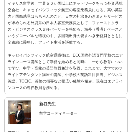
イギリス留学後、世界５０か国以上にネットワークをもつ外資系航
空会社、キャセイパシフィック航空の客室乗務員になる。高い英語
力と国際感覚はもちろんのこと、日本の礼節をわきまえたサービス
が求められる外資系の日本人客室乗務員として、ファーストクラ
ス・ビジネスクラス専任パーサーを務める。海外（香港）ベースと
いうグローバルな環境の中、多国籍出身の愛すべき乗務員とともに
全路線に乗務し、フライト生活を謳歌する。
キャセイパシフィック航空退職後は、ECC国際外語専門学校のエア
ラインコース講師として勤務を始めると同時に、一から教育につい
て学び、中学・高校の英語教員免許を取得。これまで、大学でのフ
ライトアテンダント講座の講師、中学校の英語科目担当、ビジネス
英語、TOEIC、英検の指導など幅広い経験を積み、現在はエアライ
ンコースの専任教員を務める。
新谷先生
留学コーディネーター