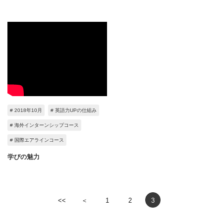
# 2018年10月
# 英語力UPの仕組み
# 海外インターンシップコース
# 国際エアラインコース
学びの魅力
<<
＜
1
2
3