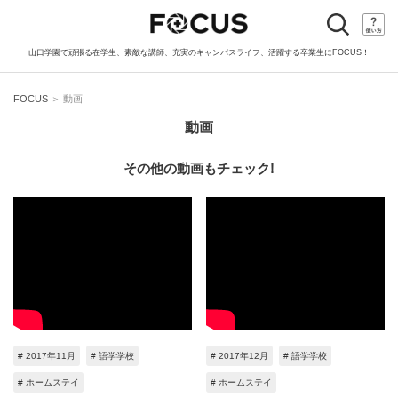
toggle
navigation
山口学園で頑張る在学生、素敵な講師、充実のキャンパスライフ、活躍する卒業生にFOCUS！
FOCUS
＞ 動画
動画
その他の動画もチェック!
# 2017年11月
# 語学学校
# 2017年12月
# 語学学校
# ホームステイ
# ホームステイ